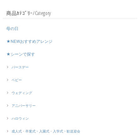
商品ｶﾃｺﾞﾘｰ/Category
母の日
★NEWおすすめアレンジ
★シーンで探す
バースデー
ベビー
ウェディング
アニバーサリー
ハロウィン
成人式・卒業式・入園式・入学式・歓送迎会