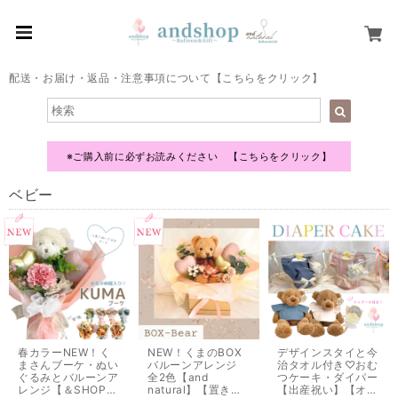
配送・お届け・返品・注意事項について【こちらをクリック】
※ご購入前に必ずお読みください 【こちらをクリック】
ベビー
春カラーNEW！く
NEW！くまのBOX
デザインスタイと今
まさんブーケ・ぬい
バルーンアレンジ
治タオル付き♡おむ
ぐるみとバルーンア
全2色【and
つケーキ・ダイパー
レンジ【＆SHOP定
natural】【置き
【出産祝い】【オム