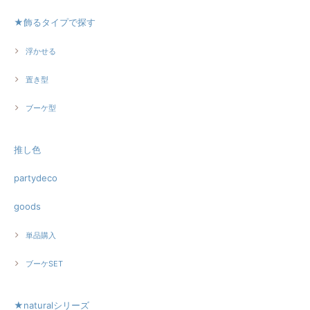
★飾るタイプで探す
浮かせる
置き型
ブーケ型
推し色
partydeco
goods
単品購入
ブーケSET
★naturalシリーズ