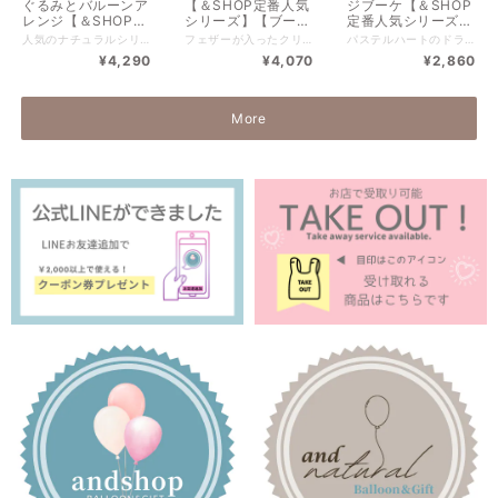
ぐるみとバルーンア
【＆SHOP定番人気
ジブーケ【＆SHOP
レンジ【＆SHOP定
シリーズ】【ブー
定番人気シリーズ】
番人気シリーズ】
ケ】【卒業】【入
【卒業】【卒園】
人気のナチュラルシリーズのくまさんに新色が仲間入り♡ ──────────────────────────── やさしいお色なので出産祝い・卒園・卒業・誕生日など 幅広くギフトとしてご利用いただけます。 うさぎはこちら➡https://andshop8.thebase.in/items/84606209 ──────────────────────────── オプションとして ・文字入れ（１箇所＋￥440） ※２カ所の方は（＋￥880） --------------------------- 全国一律サイズ別送料 ※沖縄離島含めず 100サイズ【￥1,320 】 ------------------------- PayIDアプリで商品のお気に入り♡すると入荷通知がされます♪ 複数購入をご希望の方は【ご購入前に一度ご連絡下さい】 同梱できるか確認し、お客様専用ページをご案内させていただきます。 ■━━━━━━━━━━■ ご購入前にご確認ください ■━━━━━━━━━━■ ※透明バルーン・名入れ商品は当日購入、お渡しがで出来かねます。 商品をより良い状態でお届けするため、お作りに最短で2.3日いただいております。 ※店舗・インスタグラムでも販売しているため売り切れの場合もございます。 ※お花はアーティフィシャルフラワー（造花）です。 ※実店舗と手数料当によりお値段が異なる場合がございます。 ※当ショップの商品は、ひとつひとつ丁寧に手作りでお作りしております。 そのため、お花の配置や色合い、ペーパーなどにそれぞれ掲載画像と多少異なる場合はございます。 特にドライフラワーは自然素材を使用している商品の為、仕上がりには個体差がございます。 ひとつひとつ異なる表情も含めてお楽しみいただけますと幸いです。 ※実店舗と在庫を共有しているため、ご注文のタイミングによってはラッピングや資材が品切れとなる場合がございます。 その際は、代替のご提案または事前にご連絡させていただきます。 また、一部の花材・資材は海外から取り寄せております。 そのため数量に限りがあり、タイミングによってはご用意にお時間をいただく場合がございます。 ■■■■■■■■■■■■■■■■■■■■■■■■■■■■■■ ※受注制作の為、ご注文確定後のキャンセルは出来かねます。 ■■■■■■■■■■■■■■■■■■■■■■■■■■■■■■
フェザーが入ったクリアバルーンです。 【文字入れ代込み】のお値段です。 ──────────────────────────── 卒業・入園・入学・歓送迎会 ブーケを渡すイベントに最適な大きさとボリューム感です。 ──────────────────────────── --------------------------- 全国一律サイズ別送料 ※沖縄離島含めず 120サイズ【￥1,540 】 --------------------------- ■━━━━━━━━━━━━━━━■ ご注意 ■必ずお読みください ■━━━━━━━━━━━━━━━■ ※透明バルーン、名入れ商品は当日購入お渡しがで出来かねます。 商品をより良い状態でお届けするため、お作りに最短で2.3日いただいております。 ※店舗・インスタグラムでも販売しているため 売り切れの場合もございます。 ※お花はアーティフィシャルフラワー（造花）です。 店舗との在庫状況によりお花やラッピングが多少変わる場合もございます。 なるべくお写真と近い物でお作りいたしますのでご了承ください。 ※実店舗と手数料等によりお値段が異なる場合がございます。 ----------------------- ■ 複数購入について ■ ----------------------- BASEのシステム上、ご購入後に送料の変更が出来かねます。 配送先がお一つの場合はまとめて1梱包になるので 送料がお安くなります。 お客様専用の商品ページをお作りいたします。 お手数ですが、ご購入前に『ショップに質問する』または 公式LINEからメッセージをお願いしております。 ▼公式LINE▼ https://lin.ee/WJMr7Mn ～～～～～～～～～～～～～～～～～～～～ ■■■■■■■■■■■■■■■■■■■■■■■■■■■■■■ ※ラッピングのカラーやバルーンの変更など 特別なオーダーご希望のお客様は料金が変動いたします。 下記からご連絡ください。 ▼公式LINE▼------------------- https://lin.ee/WJMr7Mn 商品のスクショ画像やイメージ画像、ご予算、用途など お知らせいただけるとスムーズにご案内できます。 ■■■■■■■■■■■■■■■■■■■■■■■■■■■■■■
パステルハートのドライフラワーアレンジブーケ ──────────────────────────── 卒業式・卒園式・歓送迎会に人気のブーケ型 お誕生日.開店祝い.ウェディングなどすべての お祝いにおすすめです♡ ──────────────────────────── こちらは【文字入れシール料金込み】となります。 お色デザイン違いもあります➡https://andshop8.thebase.in/items/82726949 ・size：高さ約36cm / 横約23cm / 奥行約10cm ▼複数ご購入のご希望の方は公式LINEからオーダーいただけます。 公式LINE https://lin.ee/WJMr7Mn ------------------------- 全国一律サイズ別送料 ※沖縄離島含めず 80サイズ【￥1,100 】 ------------------------- ■━━━━━━━━━━━━━━━■ ご注意 ■必ずお読みください ■━━━━━━━━━━━━━━━■ ※透明バルーン・名入れ商品は当日購入、お渡しがで出来かねます。 商品をより良い状態でお届けするため、お作りに最短で2.3日いただいております。 ※店舗・インスタグラムでも販売しているため売り切れの場合もございます。 ※お花はアーティフィシャルフラワー（造花）です。 ※店舗との在庫状況によりお花やラッピングが多少変わる場合もございます。なるべくお写真と近い物でお作りいたしますのでご了承ください。 ※実店舗と手数料等によりお値段が異なる場合がございます。 ----------------------- ■ 複数購入について ■ ----------------------- 配送先がお一つの場合はまとめて1梱包になるので 送料がお安くなります。 お客様専用の商品ページをお作りいたします。 お手数ですが、ご購入前にメッセージをお願いしております。 ▼公式LINE▼ https://lin.ee/WJMr7Mn ～～～～～～～～～～～～～～～～～～～～ BASEのシステム上、ご購入後に送料の変更が出来かねます。 ■■■■■■■■■■■■■■■■■■■■■■■■■■■■■■ ※ラッピングのカラーやバルーンの変更など 特別なオーダーご希望のお客様は料金が変動いたします。 下記からご連絡ください。 ▼公式LINE▼------------------- https://lin.ee/WJMr7Mn 商品のスクショ画像やイメージ画像、ご予算、用途など お知らせいただけるとスムーズにご案内できます。 ■■■■■■■■■■■■■■■■■■■■■■■■■■■■■■
【and natural】
園】【入学】【誕生
【入園】【入学】
¥4,290
¥4,070
¥2,860
【ブーケ】【誕生日
日】
【お祝い】【文字入
祝い】【卒業】【卒
れ込】
園】【歓送迎会】
More