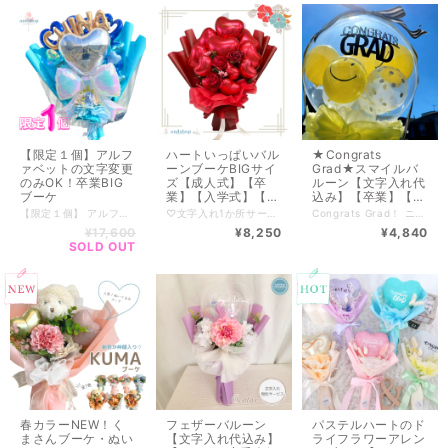
【限定１個】アルフ
ハートいっぱいバル
★Congrats
ァベットの文字変更
ーンブーケBIGサイ
Grad★スマイルバ
のみOK！卒業BIG
ズ【成人式】【卒
ルーン【文字入れ代
ブーケ
業】【入学式】【ブ
込み】【卒業】【卒
ーケ】【誕生日祝
園】【お祝い】
【限定１個】 アルファベットの文字変更のみOK！卒業BIGブーケ 店舗でも販売しているため、タイミングにより完売の可能性もございます。 気になる方はお早めに！！ ──────────────────────────── アルファベットバルーンは最大6文字まで 「Gold・Silver」からお選びいただけます。 ※基本料金はアルファベットバルーンを抜いた金額です！ ※アルファベットの文字数によって料金が変動（プラス）します。 ■■■■■■■■■■■■■■■■■■ ※欠品のご案内※ 必ずお読みください ■■■■■■■■■■■■■■■■■■ ──────────────────────────── オープンハート♡ 「ホワイト」 ご注文いただいた商品にあったお色に変更となります。 ──────────────────────────── ◾️アルファベットバルーン シルバー 「U」「I」「N」 ゴールド 「R」「N」 以上がお品切れとなっております。 オープンハート「ホワイト」はすべて「シルバー」に変更となります。 お名前をお入れする際はアルファベットの欠品にご注文ください。 ──────────────────────────── ■■■お知らせ■■■■■■■■■■■■■ 現在、たくさんのご注文をいただいております。 制作状況により、再度オーダーストップとなる場合がございます。 ■■■■■■■■■■■■■■■■■■■■■■■■■■■■■■ ──────────────────────────── -------------------------- 全国一律サイズ別送料 ※沖縄離島含めず 特大特別サイズ【￥4.730】 -------------------------- ──────────────────────────── 横須賀店舗で受取りもOK！ 画像スクショの上、下記の公式LINEからご連絡ください。 ▼公式LINE▼------------------- https://lin.ee/w78Zqr0 ──────────────────────────── ■■■■■■■■■■■■■■■■■■■■■■■■■■■■■■ ご注意 ■必ずお読みください ■■■■■■■■■■■■■■■■■■■■■■■■■■■■■■ ※透明バルーン、名入れ商品は当日購入お渡しがで出来かねます。 商品をより良い状態でお届けするため、お作りに最短で2.3日いただいております。ご了承ください。 ※店舗・インスタグラムでも販売しているため売り切れの場合もございます。 ※お花はアーティフィシャルフラワー（造花）です。 店舗との在庫状況によりお花やラッピングが多少変わる場合もございます。 なるべくお写真と近い物でお作りいたしますのでご了承ください。 ※実店舗と手数料等によりお値段が異なる場合がございます。 ■■■■■■■■■■■■■■■■■■■■■■■■■■■■■■
♡文字入れ1か所サービス♡ （大きいハートバルーン部分） ──────────────────────────── ハートいっぱいのバルーンをブーケにしました。 こちらの小さめサイズはこちら ▶︎https://andshop8.thebase.in/items/95716724 ──────────────────────────── ・size：高さ約60cm / 横約50cm / 奥行約20cm ──────────────────────────── 店舗受取り希望の方は公式LINEにて ご連絡・ご予約お願いいたします。 ▼公式LINE▼ https://lin.ee/WJMr7Mn ──────────────────────────── --------------------------- 全国一律サイズ別送料 ※沖縄離島含めず 140サイズ【￥1,815】 ------------------------- ■━━━━━━━━━━━━━━━■ ご注意 ■必ずお読みください ■━━━━━━━━━━━━━━━■ ※透明バルーン、名入れ商品は当日購入お渡しがで出来かねます。 商品をより良い状態でお届けするため、お作りに最短で2.3日いただいております。ご了承ください。 ※店舗・インスタグラムでも販売しているため売り切れの場合もございます。 ※お花はアーティフィシャルフラワー（造花）です。 店舗との在庫状況によりお花やラッピングが多少変わる場合もございます。 なるべくお写真と近い物でお作りいたしますのでご了承ください。 ※実店舗と手数料等によりお値段が異なる場合がございます。 ----------------------- ■ 複数購入について ■ ----------------------- BASEのシステム上、ご購入後に送料の変更が出来かねます。 配送先がお一つの場合はまとめて1梱包になるので 送料がお安くなります。 お客様専用の商品ページをお作りいたします。 お手数ですが、ご購入前に『ショップに質問する』または 公式LINEからメッセージをお願いしております。 ▼公式LINE▼ https://lin.ee/WJMr7Mn ～～～～～～～～～～～～～～～～～～～～ ■■■■■■■■■■■■■■■■■■■■■■■■■■■■■■ ※ラッピングのカラーやバルーンの変更など 特別なオーダーご希望のお客様は料金が変動いたします。 下記からご連絡ください。 ▼公式LINE▼------------------- https://lin.ee/WJMr7Mn 商品のスクショ画像やイメージ画像、ご予算、用途など お知らせいただけるとスムーズにご案内できます。 ■■■■■■■■■■■■■■■■■■■■■■■■■■■■■■
Congrats Grad！ ニコチャンとドットのラバーバルーンが入った 卒業シーズンのアレンジメントです♪ こちらは【文字入れ代込み】のお値段です。 --------------------------- size 約縦45×横25 --------------------------- 全国一律サイズ別送料 ※沖縄離島含めず 120サイズ【￥1,540 】 --------------------------- ■━━━━━━━━━━━━━━━■ ご注意 ■必ずお読みください ■━━━━━━━━━━━━━━━■ ※透明バルーン・名入れ商品は当日購入、お渡しがで出来かねます。 商品をより良い状態でお届けするため、お作りに最短で2.3日いただいております。 ※店舗・インスタグラムでも販売しているため売り切れの場合もございます。 ※お花はアーティフィシャルフラワー（造花）です。 ※店舗との在庫状況によりお花やラッピングが多少変わる場合もございます。なるべくお写真と近い物でお作りいたしますのでご了承ください。 ※実店舗と手数料等によりお値段が異なる場合がございます。 ----------------------- ■ 複数購入について ■ ----------------------- 配送先がお一つの場合はまとめて1梱包になるので 送料がお安くなります。 お客様専用の商品ページをお作りいたします。 お手数ですが、ご購入前にメッセージをお願いしております。 ▼公式LINE▼ https://lin.ee/WJMr7Mn ～～～～～～～～～～～～～～～～～～～～ BASEのシステム上、ご購入後に送料の変更が出来かねます。 ■■■■■■■■■■■■■■■■■■■■■■■■■■■■■■ ※ラッピングのカラーやバルーンの変更など 特別なオーダーご希望のお客様は料金が変動いたします。 下記からご連絡ください。 ▼公式LINE▼------------------- https://lin.ee/WJMr7Mn 商品のスクショ画像やイメージ画像、ご予算、用途など お知らせいただけるとスムーズにご案内できます。 ■■■■■■■■■■■■■■■■■■■■■■■■■■■■■■
い】BIGバルーン
¥17,600
¥8,250
¥4,840
SOLD OUT
春カラーNEW！く
フェザーバルーン
パステルハートのド
まさんブーケ・ぬい
【文字入れ代込み】
ライフラワーアレン