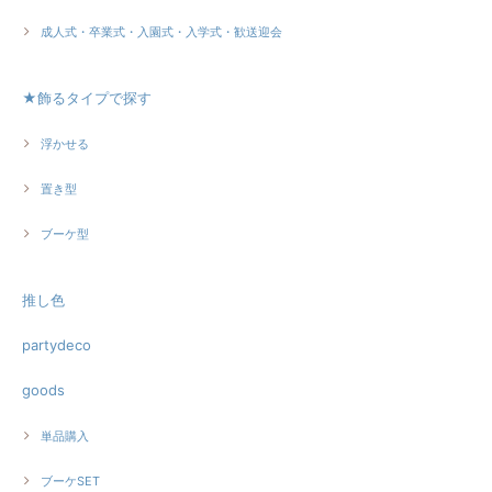
成人式・卒業式・入園式・入学式・歓送迎会
★飾るタイプで探す
浮かせる
置き型
ブーケ型
推し色
partydeco
goods
単品購入
ブーケSET