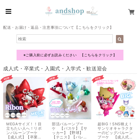
配送・お届け・返品・注意事項について【こちらをクリック】
※ご購入前に必ずお読みください 【こちらをクリック】
成人式・卒業式・入園式・入学式・歓送迎会
MEGAサイズ！！目
部活バルーンブー
超BIG！SNS映え！
立ちたい人へ！リボ
ケ 【バスケ】【サ
サンリオキャラクタ
ンバルーンブーケ
ッカー】【野球】
ーのビッグバルーン
【成人式】【卒業】
【テニス】【バレー
ブーケ 【成人式】