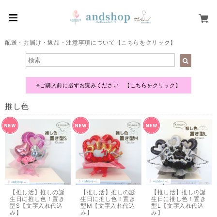
配送・お届け・返品・注意事項について【こちらをクリック】
※ご購入前に必ずお読みください 【こちらをクリック】
推し色
【推し活】推しの誕
【推し活】推しの誕
【推し活】推しの誕
生日に推し色！置き
生日に推し色！置き
生日に推し色！置き
型S【文字入れ代込
型M【文字入れ代込
型L【文字入れ代込
み】
み】
み】