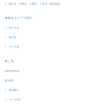
成人式・卒業式・入園式・入学式・歓送迎会
★飾るタイプで探す
浮かせる
置き型
ブーケ型
推し色
partydeco
goods
単品購入
ブーケSET