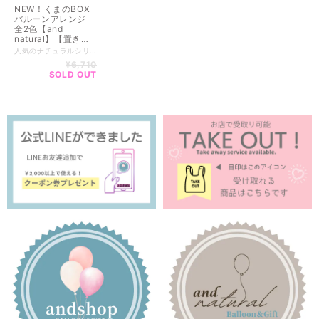
NEW！くまのBOX
バルーンアレンジ
全2色【and
natural】【置き
型】【誕生日祝い】
人気のナチュラルシリーズ！BOXタイプ ラッピングをしてお届けいたします♡ ──────────────────────────── ブーケとは違った置き型の飾れるギフト♡ やさしいお色なので出産祝い・卒園・卒業・誕生日など幅広くギフトとしてご利用いただけます。 ラッピング（サービス）をしてお届けしますので このまますぐにギフトとしてお渡しができます。 ──────────────────────────── ・カラーは2色 一番大きい♡のバルーンのみ文字入れが可能です。 ハートのバルーンへ文字入れ（１箇所＋￥440） --------------------------- 全国一律サイズ別送料 ※沖縄離島含めず 120サイズ【￥1,540 】 ------------------------- ▼商品size▼ ラッピング含めてのおおよその大きさ 高さ約36cm / 横約63cm / 奥行約23cm ------------------------- ------------------------------------- 複数ご購入のご希望の方は公式LINEからオーダーいただけます。 ▼公式LINE▼ https://lin.ee/WJMr7Mn ■━━━━━━━━━━━━━━━■ ご注意 ■必ずお読みください ■━━━━━━━━━━━━━━━■ ※透明バルーン・名入れ商品は当日購入、お渡しがで出来かねます。 商品をより良い状態でお届けするため、お作りに最短で2.3日いただいております。 ※店舗・インスタグラムでも販売しているため売り切れの場合もございます。 ※お花はアーティフィシャルフラワー（造花）です。 ※店舗との在庫状況によりお花やラッピングが多少変わる場合もございます。なるべくお写真と近い物でお作りいたしますのでご了承ください。 ※実店舗と手数料等によりお値段が異なる場合がございます。 ----------------------- ■ 複数購入について ■ ----------------------- 配送先がお一つの場合はまとめて1梱包になるので 送料がお安くなります。 お客様専用の商品ページをお作りいたします。 お手数ですが、ご購入前にメッセージをお願いしております。 ▼公式LINE▼ https://lin.ee/WJMr7Mn ～～～～～～～～～～～～～～～～～～～～ BASEのシステム上、ご購入後に送料の変更が出来かねます。 ■■■■■■■■■■■■■■■■■■■■■■■■■■■■■■ ※ラッピングのカラーやバルーンの変更など 特別なオーダーご希望のお客様は料金が変動いたします。 下記からご連絡ください。 ▼公式LINE▼------------------- https://lin.ee/WJMr7Mn 商品のスクショ画像やイメージ画像、ご予算、用途など お知らせいただけるとスムーズにご案内できます。 ■■■■■■■■■■■■■■■■■■■■■■■■■■■■■■
【ぬいぐるみギフ
¥6,710
ト】
SOLD OUT