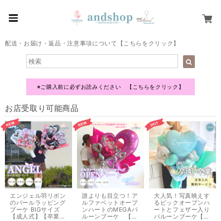
配送・お届け・返品・注意事項について【こちらをクリック】
※ご購入前に必ずお読みください 【こちらをクリック】
お店受取り可能商品
エンジェル羽リボン
誰よりも目立つ！ア
大人気！写真映えす
のパールラッピング
ルファベットオープ
るビックオープンハ
ブーケ BIGサイズ
ンハートのMEGAバ
ートとフェザー入り
【成人式】【卒業
ルーンブーケ 【成
バルーンブーケ【文