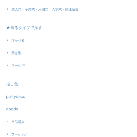
成人式・卒業式・入園式・入学式・歓送迎会
★飾るタイプで探す
浮かせる
置き型
ブーケ型
推し色
partydeco
goods
単品購入
ブーケSET