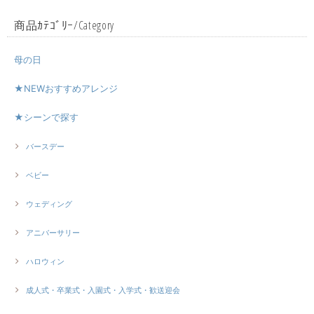
商品ｶﾃｺﾞﾘｰ/Category
母の日
★NEWおすすめアレンジ
★シーンで探す
バースデー
ベビー
ウェディング
アニバーサリー
ハロウィン
成人式・卒業式・入園式・入学式・歓送迎会