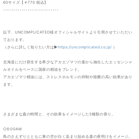
60サイズ【￥770 税込】
---------------------------
以下、UNCOMPLICATED様オフィシャルサイトより引用させていただい
ております。
（さらに詳しく知りたい方は▶︎
https://uncomplicated.co.jp/
）
北海道にだけ群生する希少なアカエゾマツの葉から抽出したエッセンシャ
ルオイルをベースに国産の精油をブレンド。
アカエゾマツ精油には、ストレスホルモンの抑制や除菌の高い効果があり
ます。
さまざまな森の時間と、その効果をイメージした5種類の香り。
○6:00AM
鳥のさえずりとともに東の空が白く染まり始める森の夜明けをイメージ。