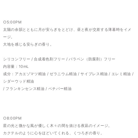
○5:00PM
太陽の余韻とともに月が安らぎをとどけ、昼と夜が交差する薄暮時をイメ
ージ。
大地を感じる安らぎの香り。
シリコンフリー / 合成着色剤フリー / パラベン（防腐剤）フリー
内容量：10mL
成分：アカエゾマツ精油 / ゼラニウム精油 / サイプレス精油 / エレミ精油 /
シダーウッド精油
/ フランキンセンス精油 / ベチパー精油
○8:00PM
星の光と微かな風が優しく木々の間を抜ける夜凪のイメージ。
カクテルのように心をほどいてくれる、くつろぎの香り。