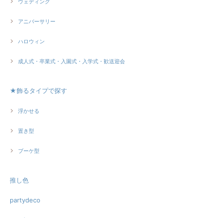
ウェディング
アニバーサリー
ハロウィン
成人式・卒業式・入園式・入学式・歓送迎会
★飾るタイプで探す
浮かせる
置き型
ブーケ型
推し色
partydeco