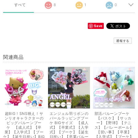
すべて
8
1
0
Save
通報する
関連商品
超BIG！SNS映え！サ
エンジェル羽リボンの
部活バルーンブーケ
ンリオキャラクターの
パールラッピングブー
【バスケ】【サッカ
ビッグバルーンブー
ケ BIGサイズ 【成人
ー】【野球】【テニ
ケ 【成人式】【卒
式】【卒業式】【入学
ス】【バレーボール】
業】【入学式】【ブー
式】【ブーケ】【誕生
【習い事】【卒業】
ケ】【誕生日祝い】BIG
日祝い】【卒業バルー
【入学式】【ブーケ】