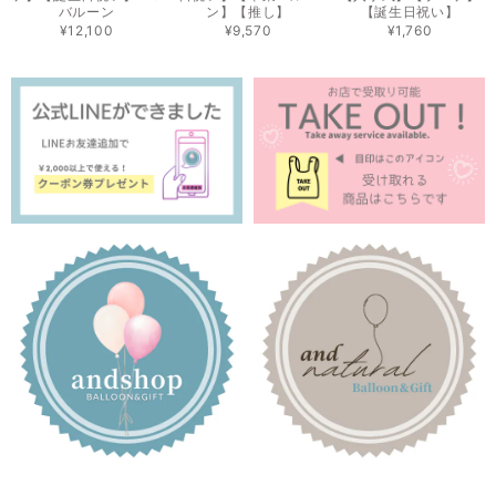
バルーン
ン】【推し】
【誕生日祝い】
¥12,100
¥9,570
¥1,760