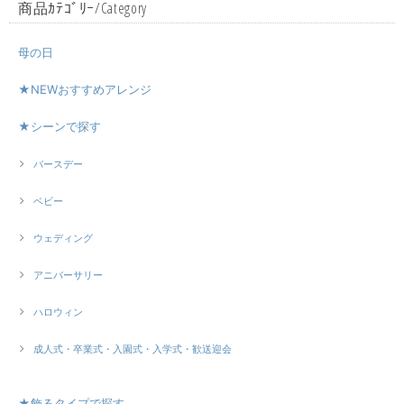
商品ｶﾃｺﾞﾘｰ/Category
母の日
★NEWおすすめアレンジ
★シーンで探す
バースデー
ベビー
ウェディング
アニバーサリー
ハロウィン
成人式・卒業式・入園式・入学式・歓送迎会
★飾るタイプで探す