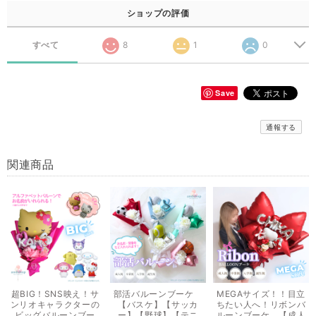
ショップの評価
すべて
8
1
0
Save
通報する
関連商品
超BIG！SNS映え！サ
部活バルーンブーケ
MEGAサイズ！！目立
ンリオキャラクターの
【バスケ】【サッカ
ちたい人へ！リボンバ
ビッグバルーンブー
ー】【野球】【テニ
ルーンブーケ 【成人