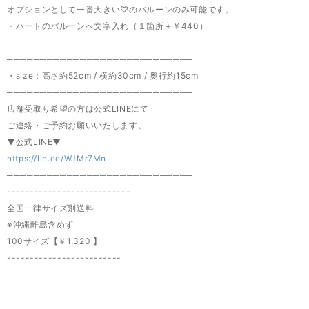
オプションとして一番大きい♡のバルーンのみ可能です。
・ハートのバルーンへ文字入れ（１箇所＋￥440）
────────────────────────────
・size：高さ約52cm / 横約30cm / 奥行約15cm
────────────────────────────
店舗受取り希望の方は公式LINEにて
ご連絡・ご予約お願いいたします。
▼公式LINE▼
https://lin.ee/WJMr7Mn
────────────────────────────
---------------------------
全国一律サイズ別送料
※沖縄離島含めず
100サイズ【￥1,320 】
-------------------------