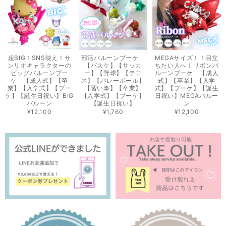
超BIG！SNS映え！サ
部活バルーンブーケ
MEGAサイズ！！目立
ンリオキャラクターの
【バスケ】【サッカ
ちたい人へ！リボンバ
ビッグバルーンブー
ー】【野球】【テニ
ルーンブーケ 【成人
ケ 【成人式】【卒
ス】【バレーボール】
式】【卒業】【入学
業】【入学式】【ブー
【習い事】【卒業】
式】【ブーケ】【誕生
ケ】【誕生日祝い】BIG
【入学式】【ブーケ】
日祝い】MEGAバルー
バルーン
【誕生日祝い】
ン
¥12,100
¥1,760
¥12,100