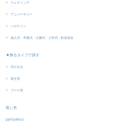
ウェディング
アニバーサリー
ハロウィン
成人式・卒業式・入園式・入学式・歓送迎会
★飾るタイプで探す
浮かせる
置き型
ブーケ型
推し色
partydeco