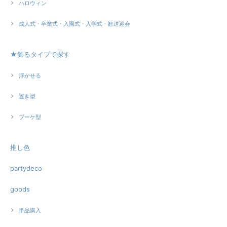
ハロウィン
成人式・卒業式・入園式・入学式・歓送迎会
★飾るタイプで探す
浮かせる
置き型
ブーケ型
推し色
partydeco
goods
単品購入