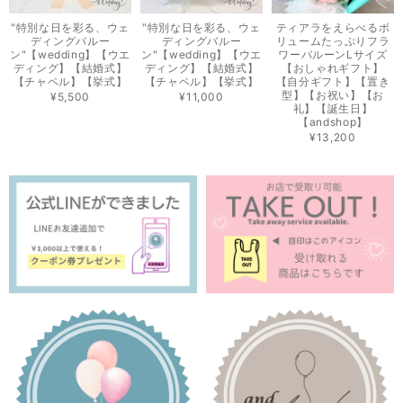
"特別な日を彩る、ウェ
"特別な日を彩る、ウェ
ティアラをえらべるボ
ディングバルー
ディングバルー
リュームたっぷりフラ
ン"【wedding】【ウエ
ン"【wedding】【ウエ
ワーバルーンLサイズ
ディング】【結婚式】
ディング】【結婚式】
【おしゃれギフト】
【チャペル】【挙式】
【チャペル】【挙式】
【自分ギフト】【置き
型】【お祝い】【お
¥5,500
¥11,000
礼】【誕生日】
【andshop】
¥13,200