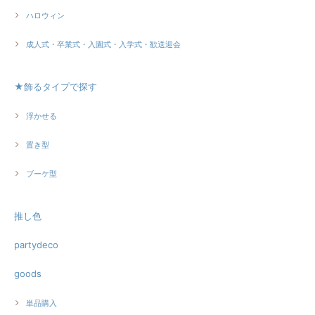
ハロウィン
成人式・卒業式・入園式・入学式・歓送迎会
★飾るタイプで探す
浮かせる
置き型
ブーケ型
推し色
partydeco
goods
単品購入